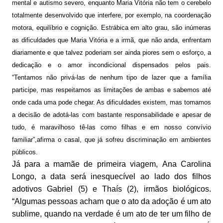
mental e autismo severo, enquanto Maria Vitória não tem o cerebelo
totalmente desenvolvido que interfere, por exemplo, na coordenação
motora, equilíbrio e cognição. Estrábica em alto grau, são inúmeras
as dificuldades que Maria Vitória e a irmã, que não anda, enfrentam
diariamente e que talvez poderiam ser ainda piores sem o esforço, a
dedicação e o amor incondicional dispensados pelos pais.
“Tentamos não privá-las de nenhum tipo de lazer que a família
participe, mas respeitamos as limitações de ambas e sabemos até
onde cada uma pode chegar. As dificuldades existem, mas tomamos
a decisão de adotá-las com bastante responsabilidade e apesar de
tudo, é maravilhoso tê-las como filhas e em nosso convívio
familiar”,afirma o casal, que já sofreu discriminação em ambientes
públicos.
Já para a mamãe de primeira viagem,
Ana Carolina
Longo, a data será inesquecível ao lado dos filhos
adotivos Gabriel (5) e Thaís (2), irmãos biológicos.
“Algumas pessoas acham que o ato da adoção é um ato
sublime, quando na verdade é um ato de ter um filho de