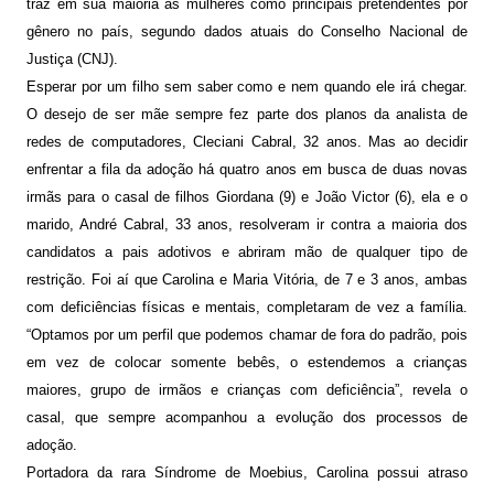
traz em sua maioria as mulheres como principais pretendentes por
gênero no país, segundo dados atuais do Conselho Nacional de
Justiça (CNJ).
Esperar por um filho sem saber como e nem quando ele irá chegar.
O desejo de ser mãe sempre fez parte dos planos da analista de
redes de computadores, Cleciani Cabral, 32 anos. Mas ao decidir
enfrentar a fila da adoção há quatro anos em busca de duas novas
irmãs para o casal de filhos Giordana (9) e João Victor (6), ela e o
marido, André Cabral, 33 anos, resolveram ir contra a maioria dos
candidatos a pais adotivos e abriram mão de qualquer tipo de
restrição. Foi aí que Carolina e Maria Vitória, de 7 e 3 anos, ambas
com deficiências físicas e mentais, completaram de vez a família.
“Optamos por um perfil que podemos chamar de fora do padrão, pois
em vez de colocar somente bebês, o estendemos a crianças
maiores, grupo de irmãos e crianças com deficiência”, revela o
casal, que sempre acompanhou a evolução dos processos de
adoção.
Portadora da rara Síndrome de Moebius, Carolina possui atraso