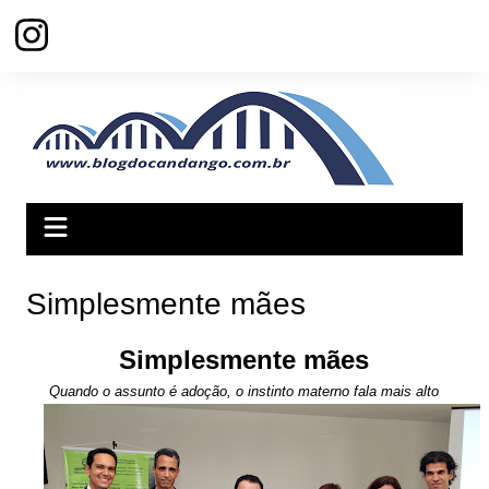
Ir
para
o
conteúdo
Simplesmente mães
Simplesmente mães
Quando o assunto é adoção, o instinto materno fala mais alto