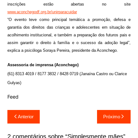
inscrições estão abertas no site
www.aconchegodf.org.br/unirparacuidar
“O evento teve como principal temática a promoção, defesa e
garantia dos direitos das crianças e adolescentes em situação de
acolhimento institucional, e também a
preparação dos futuros pais e
assim garantir o direito à
família e o sucesso da adoção legal”,
explica a psicóloga Soraya Pereira, presidente da Aconchego.
Assessoria de imprensa (Aconchego)
(61) 8313 4019 / 8177 3832 / 8428 0719 (Janaína Castro ou Clarice
Gulyas)
Feed
Navegação
Anterior
Próximo
de
Post
2 comentários sobre “
Simplesmente mães
”