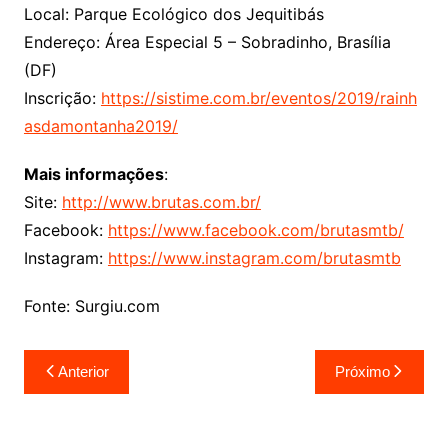
Local: Parque Ecológico dos Jequitibás
Endereço: Área Especial 5 – Sobradinho, Brasília
(DF)
Inscrição:
https://sistime.com.br/eventos/2019/rainh
asdamontanha2019/
Mais informações
:
Site:
http://www.brutas.com.br/
Facebook:
https://www.facebook.com/brutasmtb/
Instagram:
https://www.instagram.com/brutasmtb
Fonte: Surgiu.com
Navegação
Anterior
Próximo
de
Post