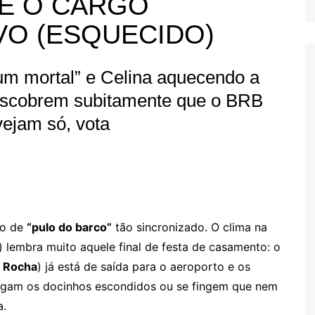
E O CARGO
VO (ESQUECIDO)
m mortal” e Celina aquecendo a
 descobrem subitamente que o BRB
vejam só, vota
io de
“pulo do barco”
tão sincronizado. O clima na
) lembra muito aquele final de festa de casamento: o
s Rocha
) já está de saída para o aeroporto e os
pegam os docinhos escondidos ou se fingem que nem
a.