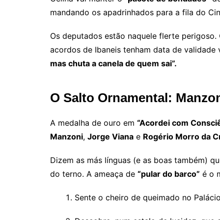
mandando os apadrinhados para a fila do Ci
Os deputados estão naquele flerte perigoso
acordos de Ibaneis tenham data de validade v
mas chuta a canela de quem sai”.
O Salto Ornamental: Manzon
A medalha de ouro em
“Acordei com Consciê
Manzoni
,
Jorge Viana
e
Rogério Morro da C
Dizem as más línguas (e as boas também) que
do terno. A ameaça de
“pular do barco”
é o m
Sente o cheiro de queimado no Palácio