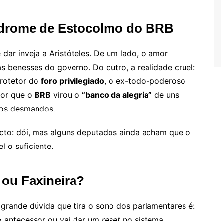
ndrome de Estocolmo do BRB
 dar inveja a Aristóteles. De um lado, o amor
s benesses do governo. Do outro, a realidade cruel:
protetor do
foro privilegiado
, o ex-todo-poderoso
por que o
BRB
virou o
“banco da alegria”
de uns
 os desmandos.
to: dói, mas alguns deputados ainda acham que o
l o suficiente.
 ou Faxineira?
A grande dúvida que tira o sono dos parlamentares é:
 antecessor ou vai dar um
reset
no sistema,