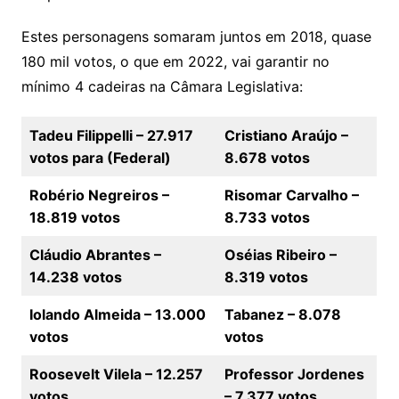
Estes personagens somaram juntos em 2018, quase
180 mil votos, o que em 2022, vai garantir no
mínimo 4 cadeiras na Câmara Legislativa:
Tadeu Filippelli – 27.917
Cristiano Araújo –
votos para (Federal)
8.678 votos
Robério Negreiros –
Risomar Carvalho –
18.819 votos
8.733 votos
Cláudio Abrantes –
Oséias Ribeiro –
14.238 votos
8.319 votos
Iolando Almeida – 13.000
Tabanez – 8.078
votos
votos
Roosevelt Vilela – 12.257
Professor Jordenes
votos
– 7.377 votos