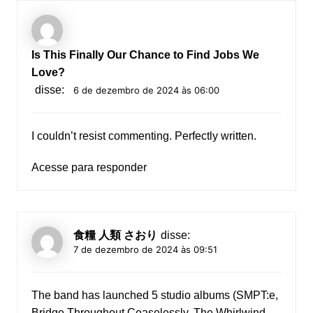
Is This Finally Our Chance to Find Jobs We
Love?
disse:
6 de dezembro de 2024 às 06:00
I couldn’t resist commenting. Perfectly written.
Acesse para responder
食糧 人類 さおり
disse:
7 de dezembro de 2024 às 09:51
The band has launched 5 studio albums (SMPT:e,
Bridge Throughout Ceaselessly, The Whirlwind,