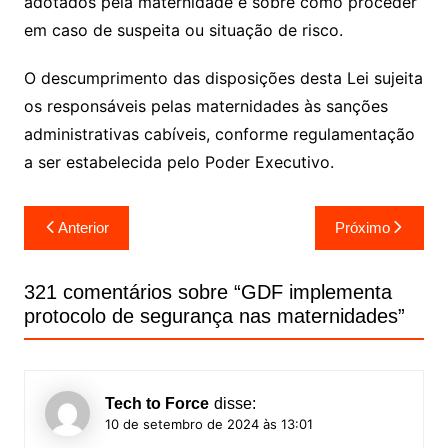
adotados pela maternidade e sobre como proceder
em caso de suspeita ou situação de risco.
O descumprimento das disposições desta Lei sujeita
os responsáveis pelas maternidades às sanções
administrativas cabíveis, conforme regulamentação
a ser estabelecida pelo Poder Executivo.
Navegação
Anterior
Próximo
de
Post
321 comentários sobre “
GDF implementa
protocolo de segurança nas maternidades
”
Tech to Force
disse:
10 de setembro de 2024 às 13:01