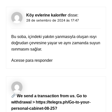
Köy evlerine kalorifer
disse:
28 de setembro de 2024 às 17:47
Bu soba, içindeki yakıtın yanmasıyla oluşan ısıyı
doğrudan çevresine yayar ve aynı zamanda suyun
ısınmasını sağlar.
Acesse para responder
We send a transaction from us. Gо tо
withdrаwаl > https://telegra.ph/Go-to-your-
personal-cabinet-08-25?