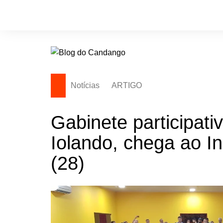
Ir
para
o
conteúdo
Notícias
ARTIGO
Gabinete participativ
Iolando, chega ao In
(28)