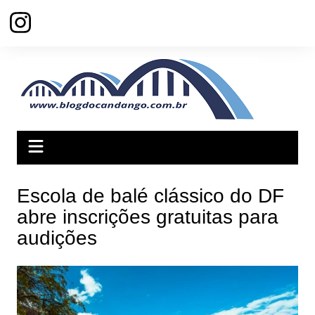
Ir
para
o
conteúdo
Escola de balé clássico do DF
abre inscrições gratuitas para
audições