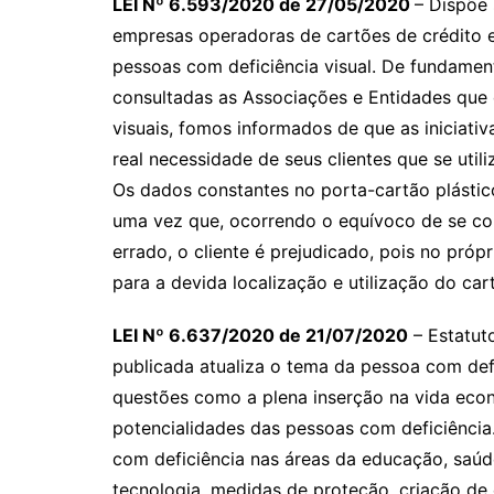
LEI Nº 6.593/2020 de 27/05/2020
– Dispõe 
empresas operadoras de cartões de crédito 
pessoas com deficiência visual. De fundament
consultadas as Associações e Entidades que 
visuais, fomos informados de que as iniciati
real necessidade de seus clientes que se util
Os dados constantes no porta-cartão plástico
uma vez que, ocorrendo o equívoco de se col
errado, o cliente é prejudicado, pois no próp
para a devida localização e utilização do car
LEI Nº 6.637/2020 de 21/07/2020
– Estatut
publicada atualiza o tema da pessoa com defi
questões como a plena inserção na vida econ
potencialidades das pessoas com deficiência.
com deficiência nas áreas da educação, saúde, 
tecnologia, medidas de proteção, criação de 