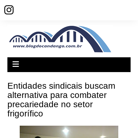
Ir
para
o
conteúdo
Entidades sindicais buscam
alternativa para combater
precariedade no setor
frigorífico