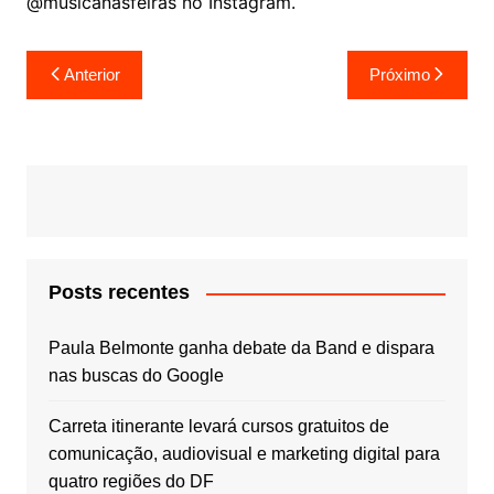
@musicanasfeiras no Instagram.
Navegação
Anterior
Próximo
de
Post
Posts recentes
Paula Belmonte ganha debate da Band e dispara
nas buscas do Google
Carreta itinerante levará cursos gratuitos de
comunicação, audiovisual e marketing digital para
quatro regiões do DF