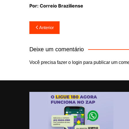
Por: Correio Braziliense
Navegação
Anterior
de
Post
Deixe um comentário
Você precisa fazer o
login
para publicar um come