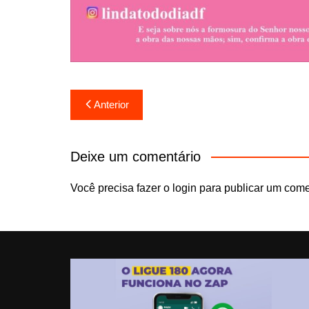
Navegação
Anterior
de
Post
Deixe um comentário
Você precisa fazer o
login
para publicar um come