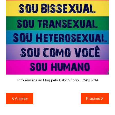
Foto enviada ao Blog pelo Cabo Vitório – CASERNA
Navegação
Anterior
Próximo
de
Post