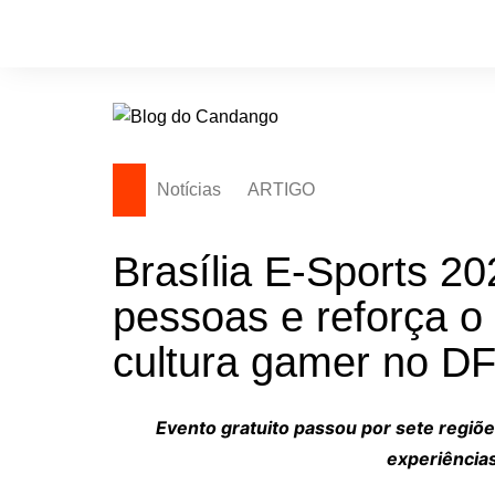
Ir
para
o
conteúdo
Notícias
ARTIGO
Brasília E-Sports 20
pessoas e reforça o 
cultura gamer no D
Evento gratuito passou por sete regiõ
experiências