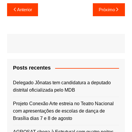
Navegação
Anterior
Próximo
de
Post
Posts recentes
Delegado Jônatas tem candidatura a deputado
distrital oficializada pelo MDB
Projeto Conexão Arte estreia no Teatro Nacional
com apresentações de escolas de dança de
Brasília dias 7 e 8 de agosto
AGROSAT chega à Estrutural com quatro noites