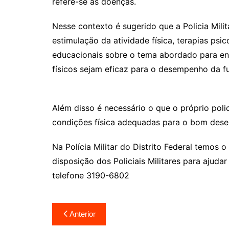
refere-se às doenças.
Nesse contexto é sugerido que a Policia Mili
estimulação da atividade física, terapias ps
educacionais sobre o tema abordado para ent
físicos sejam eficaz para o desempenho da f
Além disso é necessário o que o próprio poli
condições física adequadas para o bom des
Na Polícia Militar do Distrito Federal temos 
disposição dos Policiais Militares para ajuda
telefone 3190-6802
Navegação
Anterior