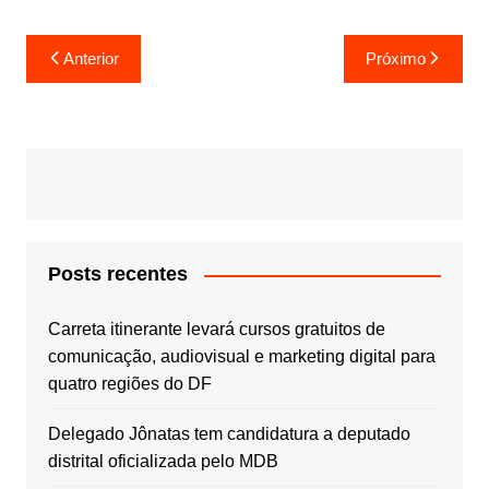
Navegação
Anterior
Próximo
de
Post
Posts recentes
Carreta itinerante levará cursos gratuitos de
comunicação, audiovisual e marketing digital para
quatro regiões do DF
Delegado Jônatas tem candidatura a deputado
distrital oficializada pelo MDB