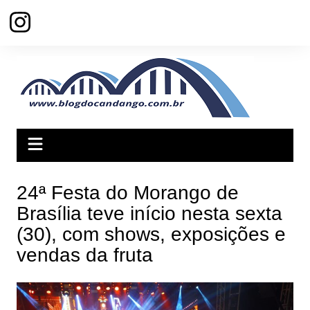
Ir
para
o
conteúdo
24ª Festa do Morango de
Brasília teve início nesta sexta
(30), com shows, exposições e
vendas da fruta