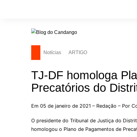
Ir
para
o
conteúdo
Notícias
ARTIGO
TJ-DF homologa Pl
Precatórios do Distr
Em 05 de janeiro de 2021 – Redação – Por C
O presidente do Tribunal de Justiça do Dist
homologou o Plano de Pagamentos de Precató