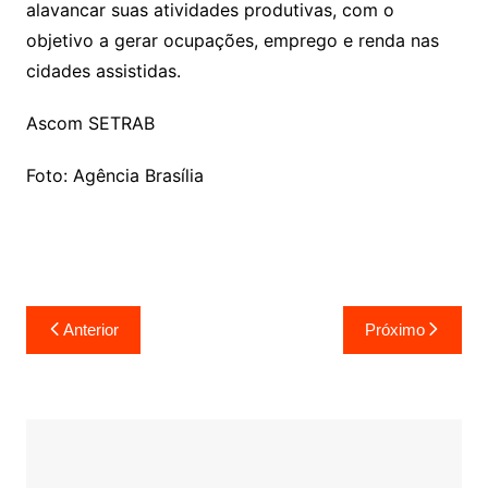
alavancar suas atividades produtivas, com o
objetivo a gerar ocupações, emprego e renda nas
cidades assistidas.
Ascom SETRAB
Foto: Agência Brasília
Navegação
Anterior
Próximo
de
Post