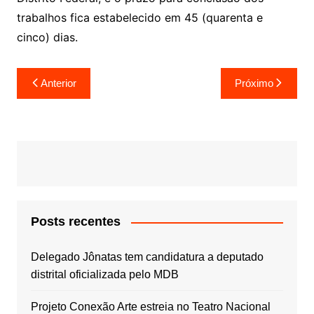
trabalhos fica estabelecido em 45 (quarenta e
cinco) dias.
Navegação
Anterior
Próximo
de
Post
Posts recentes
Delegado Jônatas tem candidatura a deputado
distrital oficializada pelo MDB
Projeto Conexão Arte estreia no Teatro Nacional