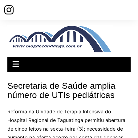
Ir
para
o
conteúdo
Secretaria de Saúde amplia
número de UTIs pediátricas
Reforma na Unidade de Terapia Intensiva do
Hospital Regional de Taguatinga permitiu abertura
de cinco leitos na sexta-feira (3); necessidade de
aumento na oferta ocorre por conta das doenças