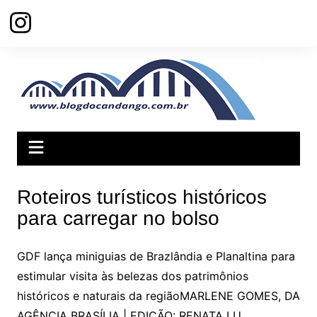
Ir
para
o
conteúdo
Roteiros turísticos históricos
para carregar no bolso
GDF lança miniguias de Brazlândia e Planaltina para
estimular visita às belezas dos patrimônios
históricos e naturais da regiãoMARLENE GOMES, DA
AGÊNCIA BRASÍLIA | EDIÇÃO: RENATA LU