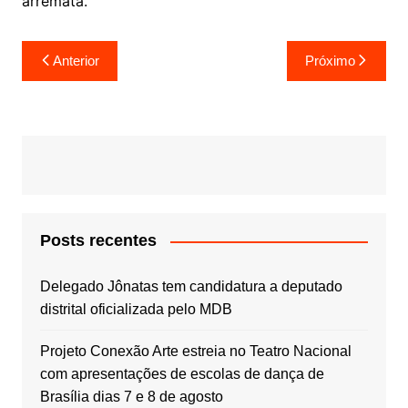
arremata.
Navegação
Anterior
Próximo
de
Post
Posts recentes
Delegado Jônatas tem candidatura a deputado
distrital oficializada pelo MDB
Projeto Conexão Arte estreia no Teatro Nacional
com apresentações de escolas de dança de
Brasília dias 7 e 8 de agosto