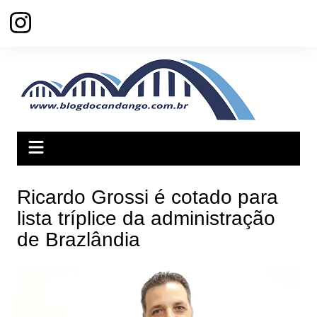
Ir
para
o
conteúdo
Ricardo Grossi é cotado para
lista tríplice da administração
de Brazlândia