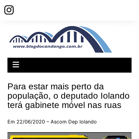
Ir
para
o
conteúdo
Para estar mais perto da
população, o deputado Iolando
terá gabinete móvel nas ruas
Em 22/06/2020 – Ascom Dep Iolando