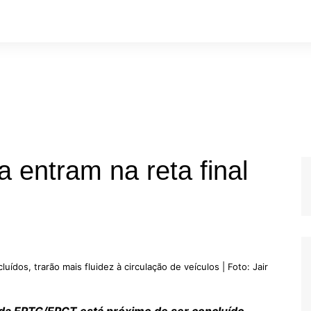
 entram na reta final
ídos, trarão mais fluidez à circulação de veículos | Foto: Jair
da EPTG/EPCT está próximo de ser concluído,