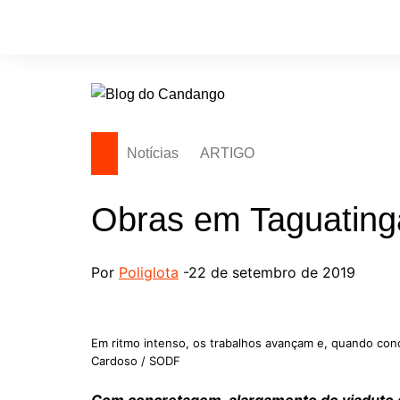
Ir
para
o
conteúdo
Notícias
ARTIGO
Obras em Taguatinga
Por
Poliglota
-22 de setembro de 2019
Em ritmo intenso, os trabalhos avançam e, quando conclu
Cardoso / SODF
Com concretagem, alargamento do viaduto 