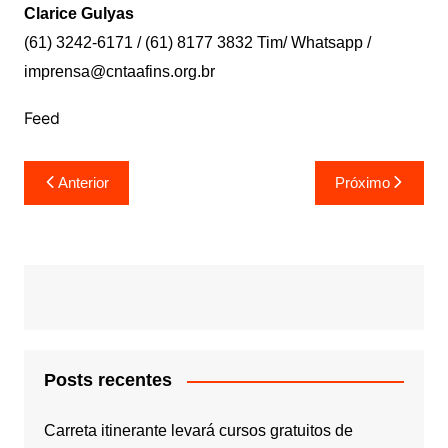
Clarice Gulyas
(61) 3242-6171 / (61) 8177 3832 Tim/ Whatsapp /
imprensa@cntaafins.org.br
Feed
Navegação
Anterior
Próximo
de
Post
Posts recentes
Carreta itinerante levará cursos gratuitos de