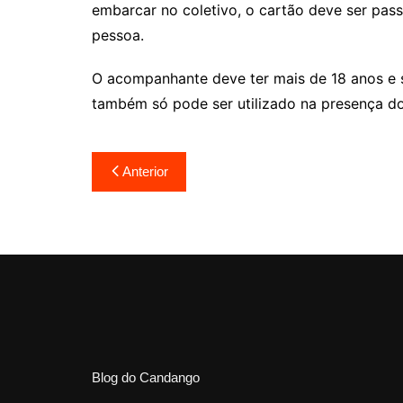
embarcar no coletivo, o cartão deve ser pas
pessoa.
O acompanhante deve ter mais de 18 anos e s
também só pode ser utilizado na presença do 
Navegação
Anterior
de
Post
Blog do Candango