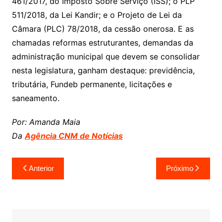
461/2017, do Imposto Sobre Serviço (ISS); o PLP
511/2018, da Lei Kandir; e o Projeto de Lei da
Câmara (PLC) 78/2018, da cessão onerosa. E as
chamadas reformas estruturantes, demandas da
administração municipal que devem se consolidar
nesta legislatura, ganham destaque: previdência,
tributária, Fundeb permanente, licitações e
saneamento.
Por: Amanda Maia
Da
Agência CNM de Notícias
Navegação
Anterior
Próximo
de
Post