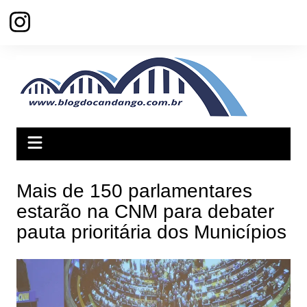
Ir
para
o
conteúdo
Mais de 150 parlamentares
estarão na CNM para debater
pauta prioritária dos Municípios