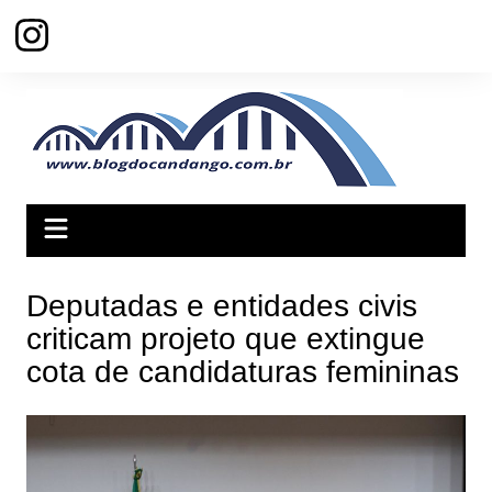
Ir
para
o
conteúdo
Deputadas e entidades civis
criticam projeto que extingue
cota de candidaturas femininas