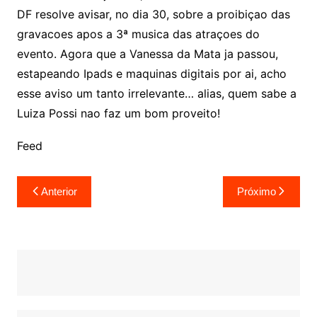
DF resolve avisar, no dia 30, sobre a proibiçao das
gravacoes apos a 3ª musica das atraçoes do
evento. Agora que a Vanessa da Mata ja passou,
estapeando Ipads e maquinas digitais por ai, acho
esse aviso um tanto irrelevante… alias, quem sabe a
Luiza Possi nao faz um bom proveito!
Feed
Navegação
Anterior
Próximo
de
Post