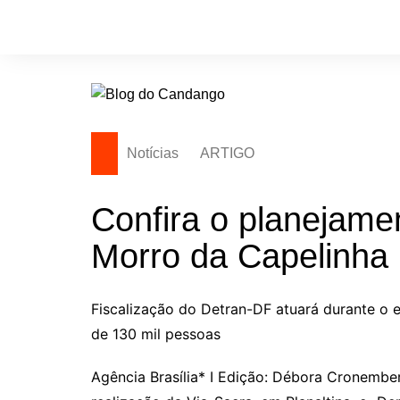
Ir
para
o
conteúdo
Notícias
ARTIGO
Confira o planejamen
Morro da Capelinha
Fiscalização do Detran-DF atuará durante o 
de 130 mil pessoas
Agência Brasília* I Edição: Débora Cronember