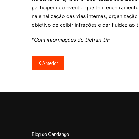
participem do evento, que tem encerramento 
na sinalização das vias internas, organizaçã
objetivo de coibir infrações e dar fluidez ao t
*Com informações do Detran-DF
Navegação
Anterior
de
Post
Blog do Candango