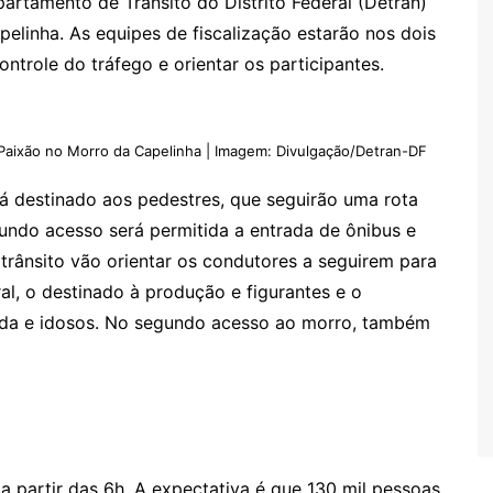
partamento de Trânsito do Distrito Federal (Detran)
pelinha. As equipes de fiscalização estarão nos dois
ontrole do tráfego e orientar os participantes.
 Paixão no Morro da Capelinha | Imagem: Divulgação/Detran-DF
á destinado aos pedestres, que seguirão uma rota
gundo acesso será permitida a entrada de ônibus e
trânsito vão orientar os condutores a seguirem para
al, o destinado à produção e figurantes e o
ida e idosos. No segundo acesso ao morro, também
o a partir das 6h. A expectativa é que 130 mil pessoas