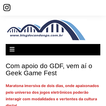
Ir
para
o
conteúdo
Com apoio do GDF, vem aí o
Geek Game Fest
Maratona imersiva de dois dias, onde apaixonados
pelo universo dos jogos eletrônicos poderão
interagir com modalidades e vertentes da cultura
dig
i
tal