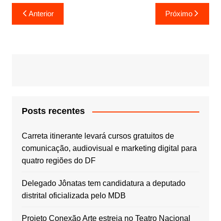
Navegação
Anterior
Próximo
de
Post
Posts recentes
Carreta itinerante levará cursos gratuitos de
comunicação, audiovisual e marketing digital para
quatro regiões do DF
Delegado Jônatas tem candidatura a deputado
distrital oficializada pelo MDB
Projeto Conexão Arte estreia no Teatro Nacional