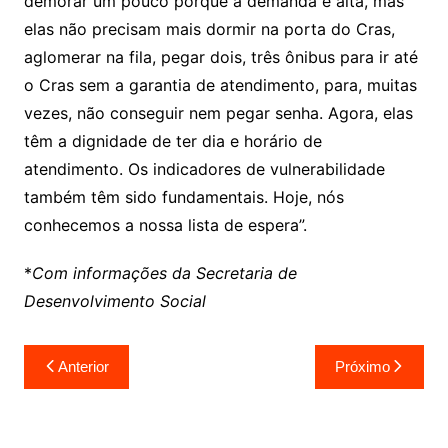
demorar um pouco porque a demanda é alta, mas
elas não precisam mais dormir na porta do Cras,
aglomerar na fila, pegar dois, três ônibus para ir até
o Cras sem a garantia de atendimento, para, muitas
vezes, não conseguir nem pegar senha. Agora, elas
têm a dignidade de ter dia e horário de
atendimento. Os indicadores de vulnerabilidade
também têm sido fundamentais. Hoje, nós
conhecemos a nossa lista de espera”.
*
Com informações da Secretaria de
Desenvolvimento Social
Navegação
Anterior
Próximo
de
Post