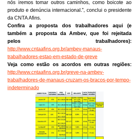
nós iremos tomar outros caminhos, como boicote ao
produto e denúncia internacional.”, conclui o presidente
da CNTA Afins.
Confira a proposta dos trabalhadores aqui (e
também a proposta da Ambev, que foi rejeitada
pelos trabalhadores):
http://www.cntaafins.org.br/ambev-manaus-
trabalhadores-estao-em-estado-de-greve
Veja como estão os acordos em outras regiões:
http://www.cntaafins.org.br/greve-na-ambev-
trabalhadores-de-manaus-cruzam-os-bracos-por-tempo-
indeterminado