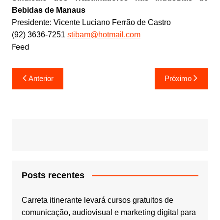
Bebidas de Manaus
Presidente: Vicente Luciano Ferrão de Castro
(92) 3636-7251
stibam@hotmail.com
Feed
Navegação
Anterior
Próximo
de
Post
Posts recentes
Carreta itinerante levará cursos gratuitos de
comunicação, audiovisual e marketing digital para