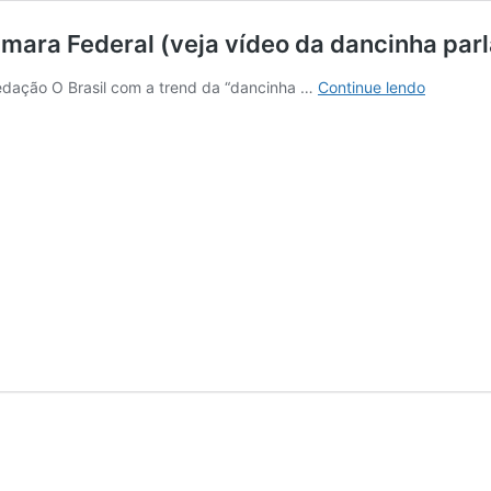
mara Federal (veja vídeo da dancinha par
A
dação O Brasil com a trend da “dancinha …
Continue lendo
dancinha
“Um
carpintei
chega
a
Câmara
Federal
(veja
vídeo
da
dancinha
parlamen